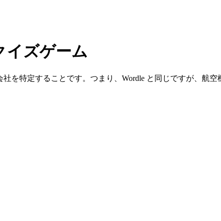
クイズゲーム
種、航空会社を特定することです。つまり、Wordle と同じです
みてください！
果を共有しよう！そうすれば、答えを明かすことなく、友達に