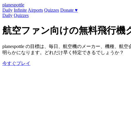
planespottle
Daily
Infinite
Airports
Quizzes
Donate
♥️
Daily
Quizzes
航空ファン向けの無料飛行機
planespottle の目標は、毎日、航空機のメーカー、機
明らかになります。どれだけ早く特定できるでしょうか？
今すぐプレイ
あなたの飛行機に関する知識を試して
ソーシャルメディアやメッセージアプリで、友達に簡単に結
planespottle
made by bytecatch
Other games
Airport Guessr
Aviation Quizzes
Planespotting Guides
Hamburg, Germany