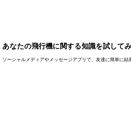
Introductions
English
Deutsch
Français
日本語
Thank you for your support!
☕ Buy me a coffee
♥️ 5
Other
Contact
Imprint
Privacy
Accessibility
© 2026 Bytecatch Software. All rights reserved.
Support ♥️